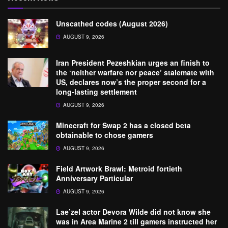
Unscathed codes (August 2026)
AUGUST 9, 2026
Iran President Pezeshkian urges an finish to
the ‘neither warfare nor peace’ stalemate with
US, declares now’s the proper second for a
long-lasting settlement
AUGUST 9, 2026
Minecraft for Swap 2 has a closed beta
obtainable to chose gamers
AUGUST 9, 2026
Field Artwork Brawl: Metroid fortieth
Anniversary Particular
AUGUST 9, 2026
Lae’zel actor Devora Wilde did not know she
was in Area Marine 2 till gamers instructed her