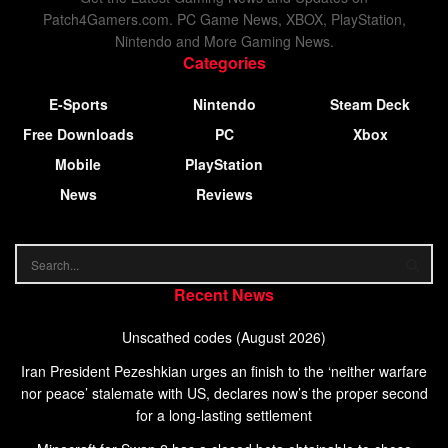
Patch4Gamers.com. PC Game News, XBOX, PlayStation,
Nintendo and More Gaming News.
Categories
E-Sports
Nintendo
Steam Deck
Free Downloads
PC
Xbox
Mobile
PlayStation
News
Reviews
Recent News
Unscathed codes (August 2026)
Iran President Pezeshkian urges an finish to the ‘neither warfare
nor peace’ stalemate with US, declares now’s the proper second
for a long-lasting settlement